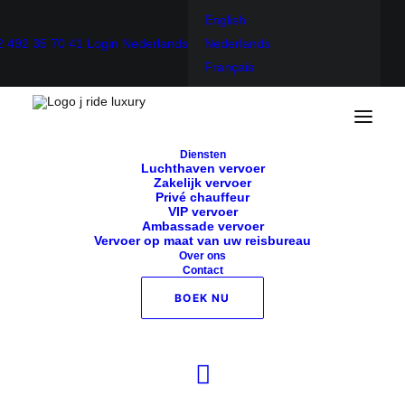
English
2 492 35 70 41
Login
Nederlands
Nederlands
Français
Boek nu
Diensten
Luchthaven vervoer
BEREKEN UW PRIJS OF BEL
+32 492 35 70
Zakelijk vervoer
41
Privé chauffeur
VIP vervoer
Ambassade vervoer
Vervoer op maat van uw reisbureau
Over ons
Contact
BOEK NU