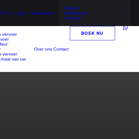
English
70 41
Login
Nederlands
Nederlands
Français
BOEK NU
 vervoer
rvoer
feur
r
Over ons
Contact
 vervoer
 maat van uw