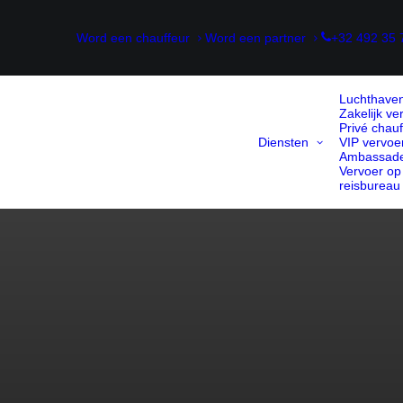
Word een chauffeur
Word een partner
+32 492 35 
Luchthaven
Zakelijk ve
Privé chauf
Diensten
VIP vervoe
Ambassade
Vervoer op
reisbureau