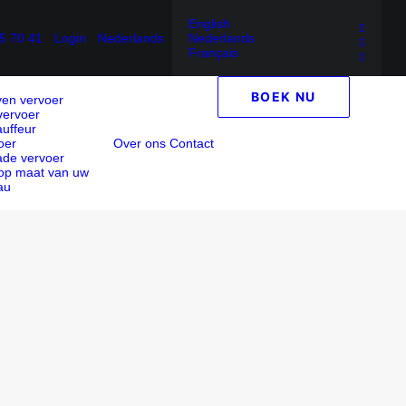
English
5 70 41
Login
Nederlands
Nederlands
Français
BOEK NU
en vervoer
 vervoer
auffeur
oer
Over ons
Contact
de vervoer
op maat van uw
au