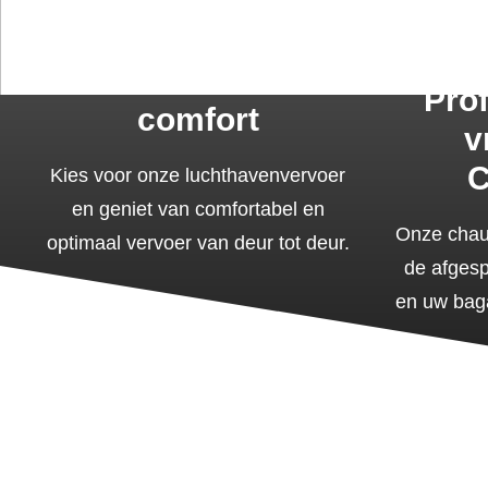
BOEK NU
+32 492 35 70 41
+1 (213) 266-5
Luxe en
Pro
comfort
v
C
Kies voor onze luchthavenvervoer
en geniet van comfortabel en
Onze chauf
optimaal vervoer van deur tot deur.
de afgesp
en uw bag