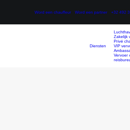
Word een chauffeur
Word een partner
+32 492 3
Luchthav
Zakelijk
Privé ch
Diensten
VIP verv
Ambassa
Vervoer 
reisbure
32 492 35