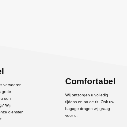
el
Comfortabel
s vervoeren
s grote
Wij ontzorgen u volledig
 u een
tijdens en na de rit. Ook uw
g? Wij
bagage dragen wij graag
nze diensten
voor u.
t.