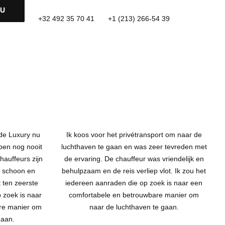
NU
+32 492 35 70 41
+1 (213) 266-54 39
ide Luxury nu
Ik koos voor het privétransport om naar de
 ben nog nooit
luchthaven te gaan en was zeer tevreden met
hauffeurs zijn
de ervaring. De chauffeur was vriendelijk en
ijd schoon en
behulpzaam en de reis verliep vlot. Ik zou het
 ten zeerste
iedereen aanraden die op zoek is naar een
 zoek is naar
comfortabele en betrouwbare manier om
re manier om
naar de luchthaven te gaan.
gaan.